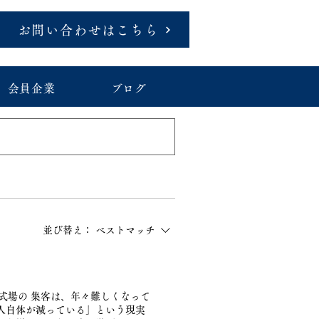
お問い合わせはこちら
会員企業
ブログ
並び替え：
ベストマッチ
結婚式場の 集客は、年々難しくなって
人自体が減っている」という現実