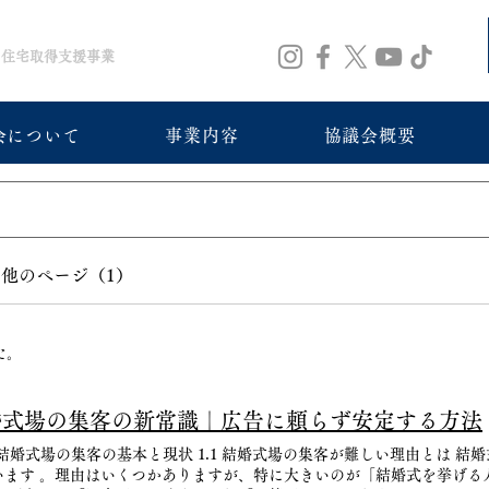
住宅取得支援事業
会について
事業内容
協議会概要
他のページ（1）
た。
婚式場の集客の新常識｜広告に頼らず安定する方法
1. 結婚式場の集客の基本と現状 1.1 結婚式場の集客が難しい理由とは 
います 。理由はいくつかありますが、特に大きいのが「結婚式を挙げる