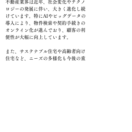
不動産業界は近年、社会変化やテクノ
ロジーの発展に伴い、大きく進化し続
けています。特にAIやビッグデータの
導入により、物件検索や契約手続きの
オンライン化が進んでおり、顧客の利
便性が大幅に向上しています。
また、サステナブル住宅や高齢者向け
住宅など、ニーズの多様化も今後の重
要なテーマです。テレワークの普及に
より、都市から郊外への移住需要も伸
びているため、地域密着型のサービス
にはチャンスが広がっています。
変化する住まいのニーズに対応できる
パートナー制度は、今後ますます需要
が高まると予測されます。
4.2 
技術革新とパートナー制度