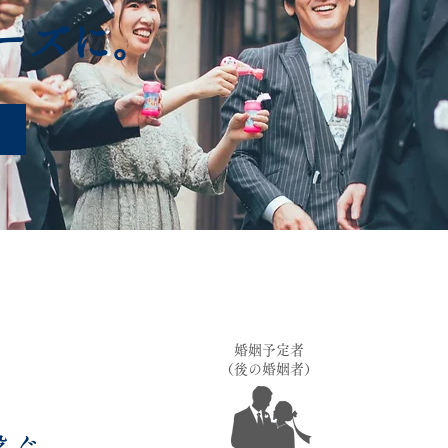
ーズに。
婚姻予定者
​（後の婚姻者）