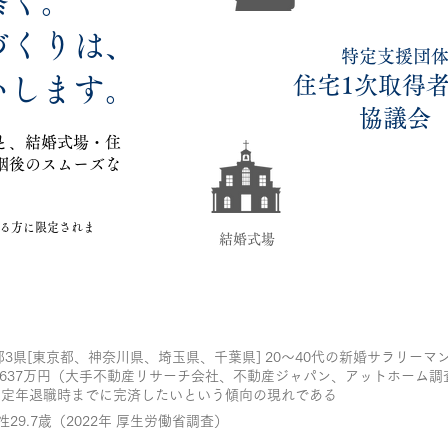
繋ぐ。
づくりは、
​特定支援団
いします。
住宅1次取得
協議会
と、結婚式場・住
姻後のスムーズな
れる方に限定されま
​結婚式場
1都3県[東京都、神奈川県、埼玉県、千葉県] 20～40代の新婚サラリーマン
.637万円（大手不動産リサーチ会社、不動産ジャパン、アットホーム調
定年退職時までに完済したいという傾向の現れである​
性29.7歳（2022年 厚生労働省調査）