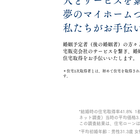
人とサービスを
​夢のマイホーム
私たちがお手伝
婚姻予定者​（後の婚姻者）の方々
宅販売会社のサービスを繋ぎ、婚
住宅取得をお手伝いいたします。​
＊住宅1次取得者とは、初めて住宅を取得さ
す。
*結婚時の住宅取得率41.8% 
ネット調査）当時の平均価格3
この調査結果は、住宅ローンは
*平均初婚年齢：男性31.3歳 女